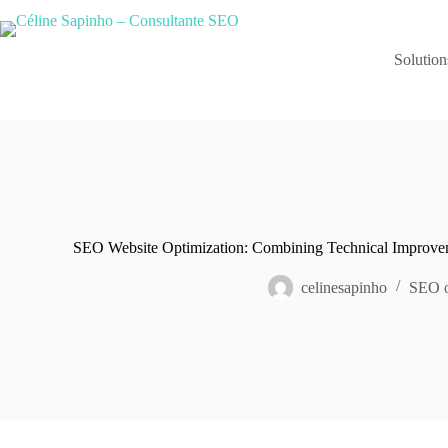
Skip
to
content
Solution
SEO Website Optimization: Combining Technical Improveme
celinesapinho
SEO o