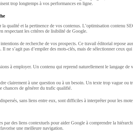
nuisent trop longtemps à vos performances en ligne.
che
 sur la qualité et la pertinence de vos contenus. L’optimisation contenu SE
 respectant les critères de lisibilité de Google.
 intentions de recherche de vos prospects. Ce travail éditorial repose au
s. Il ne s’agit pas d’empiler des mots-clés, mais de sélectionner ceux q
sions à employer. Un contenu qui reprend naturellement le langage de 
ndre clairement à une question ou à un besoin. Un texte trop vague ou tr
e chances de générer du trafic qualifié.
ispersés, sans liens entre eux, sont difficiles à interpréter pour les mot
es par des liens contextuels pour aider Google à comprendre la hiérarchie
t favorise une meilleure navigation.