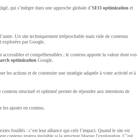
gligé, qui s’intègre dans une approche globale d’
SEO optimization
et
s l’autre. Un site techniquement irréprochable mais vide de contenus
ent explorées par Google.
t accessibles et compréhensibles ; le contenu apporte la valeur dont vos
earch optimization
Google.
r les actions et de construire une stratégie adaptée à votre activité et à
 le contenu structuré et optimisé permet de répondre aux intentions de
e les ajuster en continu.
es fouillés : c’est leur alliance qui crée l’impact. Quand le site est
nt contenu restera invisible si la structure bloque l’exploration. C’est