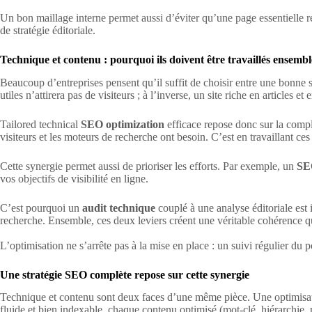
Un bon maillage interne permet aussi d’éviter qu’une page essentielle re
de stratégie éditoriale.
Technique et contenu : pourquoi ils doivent être travaillés ensembl
Beaucoup d’entreprises pensent qu’il suffit de choisir entre une bonne s
utiles n’attirera pas de visiteurs ; à l’inverse, un site riche en articles
Tailored technical
SEO optimization
efficace repose donc sur la compl
visiteurs et les moteurs de recherche ont besoin. C’est en travaillant c
Cette synergie permet aussi de prioriser les efforts. Par exemple, un
SE
vos objectifs de visibilité en ligne.
C’est pourquoi un
audit technique
couplé à une analyse éditoriale est 
recherche. Ensemble, ces deux leviers créent une véritable cohérence qu
L’optimisation ne s’arrête pas à la mise en place : un suivi régulier du p
Une stratégie SEO complète repose sur cette synergie
Technique et contenu sont deux faces d’une même pièce. Une optimisation 
fluide et bien indexable, chaque contenu optimisé (mot-clé, hiérarchie, m