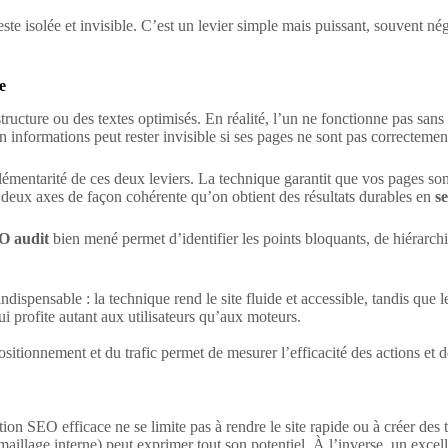
ste isolée et invisible. C’est un levier simple mais puissant, souvent né
e
tructure ou des textes optimisés. En réalité, l’un ne fonctionne pas san
 et en informations peut rester invisible si ses pages ne sont pas correctem
émentarité de ces deux leviers. La technique garantit que vos pages son
es deux axes de façon cohérente qu’on obtient des résultats durables en
s
O audit
bien mené permet d’identifier les points bloquants, de hiérarchise
indispensable : la technique rend le site fluide et accessible, tandis que
i profite autant aux utilisateurs qu’aux moteurs.
ositionnement et du trafic permet de mesurer l’efficacité des actions et d
SEO efficace ne se limite pas à rendre le site rapide ou à créer des text
aillage interne) peut exprimer tout son potentiel. À l’inverse, un excelle