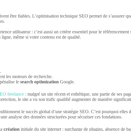
ivent être fiables. L’optimisation technique SEO permet de s’assurer que 
rs.
érience utilisateur : c’est aussi un critère essentiel pour le référencem
n ligne, même si votre contenu est de qualité.
.
bent les moteurs de recherche.
pénalise le
search optimization
Google.
SEO freelance
: malgré un site récent et esthétique, une partie de ses p
rection, le site a vu son trafic qualifié augmenter de manière significat
conditionnent le succès global d’une stratégie SEO. C’est pourquoi elles d
ne analyse des données structurées pour sécuriser ces fondations.
la
création
initiale du site internet : surcharge de plugins, absence de b